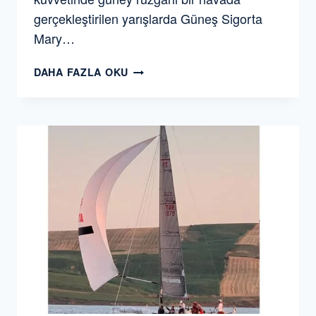
gerçekleştirilen yarışlarda Güneş Sigorta
Mary…
İYK
DAHA FAZLA OKU
AMIRALLER
KUPASI
2019
YAT
YARIŞLARINDA
IRC2
SINIFINDA
GÜNEŞ
SIGORTA
MARY
ILE
3.
OLDUK