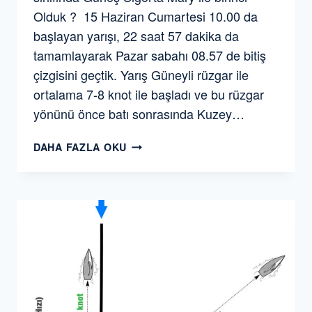
Olduk ? 15 Haziran Cumartesi 10.00 da
başlayan yarışı, 22 saat 57 dakika da
tamamlayarak Pazar sabahı 08.57 de bitiş
çizgisini geçtik. Yarış Güneyli rüzgar ile
ortalama 7-8 knot ile başladı ve bu rüzgar
yönünü önce batı sonrasında Kuzey…
TEB
DAHA FAZLA OKU
ÖZEL
BANKACILIK–
TAYK
/
ARVENTO
MARMARA
KUPASI
YAT
YARIŞINDA
IRC2