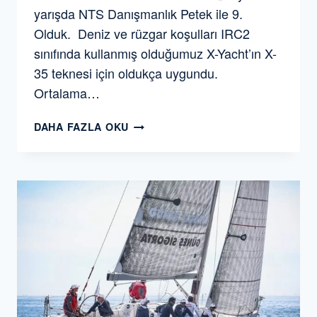
yarışda NTS Danışmanlık Petek ile 9.
Olduk. Deniz ve rüzgar koşulları IRC2
sınıfında kullanmış olduğumuz X-Yacht’ın X-
35 teknesi için oldukça uygundu.
Ortalama…
İYK
DAHA FAZLA OKU
35.
YIL
DHO
KUPASI
YAT
YARIŞINDA
IRC2
SINIFINDA
BIRINCI
OLDUK