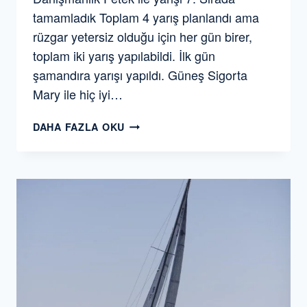
tamamladık Toplam 4 yarış planlandı ama
rüzgar yetersiz olduğu için her gün birer,
toplam iki yarış yapılabildi. İlk gün
şamandıra yarışı yapıldı. Güneş Sigorta
Mary ile hiç iyi…
2019
DAHA FAZLA OKU
YELKEN
YARIŞLARINDA
SEZONUN
İKINCI
KUPASI
GELDI