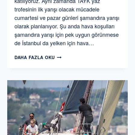
katılıyoruz. Aynı zamanda TAYK yaz
trofesinin ilk yarışı olacak mücadele
cumartesi ve pazar günleri şamandıra yarışı
olarak planlanıyor. Şu anda hava koşulları
şamandıra yarışı için pek uygun görünmese
de İstanbul da yelken için hava…
TEB
DAHA FAZLA OKU
ÖZEL
BANKACILIK–
TAYK
/
BURGAN
LEASING
İSTANBUL
KUPASI
2019