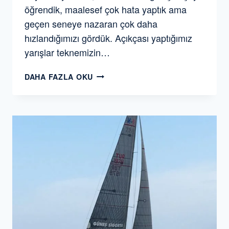
öğrendik, maalesef çok hata yaptık ama
geçen seneye nazaran çok daha
hızlandığımızı gördük. Açıkçası yaptığımız
yarışlar teknemizin…
TEB
DAHA FAZLA OKU
ÖZEL
BANKACILIK-
TAYK
DENIZ
KUVVETLERI
KUPASI
VE
DEYH
2019
YAT
YARIŞLARI