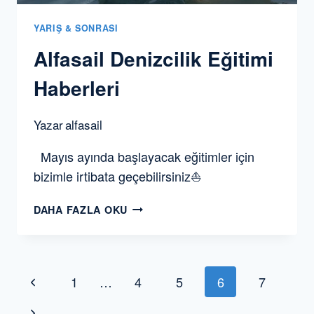
YARIŞ & SONRASI
Alfasail Denizcilik Eğitimi
Haberleri
Yazar
alfasail
Mayıs ayında başlayacak eğitimler için
bizimle irtibata geçebilirsiniz⛵
ALFASAIL
DAHA FAZLA OKU
DENIZCILIK
EĞITIMI
HABERLERI
Page
Önceki
1
…
4
5
6
7
navigation
Yazı
Sonraki