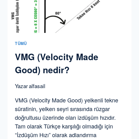
SINIFINDA
GÜNEŞ
SIGORTA
MARY
ILE
BIRINCI
TÜMÜ
OLDUK
VMG (Velocity Made
Good) nedir?
Yazar
alfasail
VMG (Velocity Made Good) yelkenli tekne
süratinin, yelken seyri sırasında rüzgar
doğrultusu üzerinde olan izdüşüm hızıdır.
Tam olarak Türkçe karşılığı olmadığı için
“İzdüşüm Hızı” olarak adlandırma