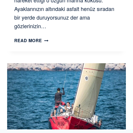
hareket ettiği o özgün marina kokusu.
Ayaklarınızın altındaki asfalt henüz sıradan
bir yerde duruyorsunuz der ama
gözlerinizin…
Y
READ MORE
E
L
K
E
N
D
E
R
S
I
N
D
E