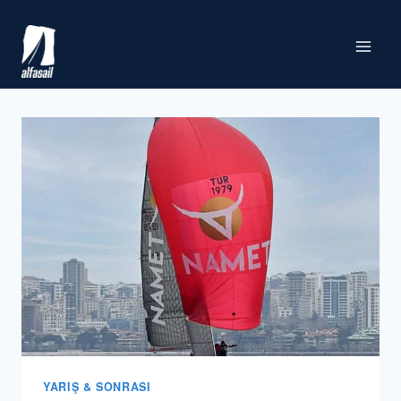
Skip
to
content
YARIŞ & SONRASI