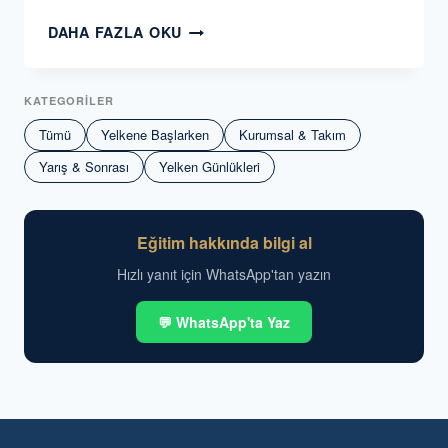
BAUISC
DAHA FAZLA OKU
SPRING
TROPHY
1.
KATEGORİLER
ETAP
Tümü
Yelkene Başlarken
Kurumsal & Takım
YELKEN
YARIŞINDA
Yarış & Sonrası
Yelken Günlükleri
NAMET
MARY
ILE
Eğitim hakkında bilgi al
3.
Hızlı yanıt için WhatsApp'tan yazın
OLDUK.
💬 WhatsApp'ta Yaz