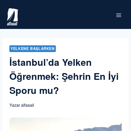
Skip
to
content
YELKENE BAŞLARKEN
İstanbul’da Yelken
Öğrenmek: Şehrin En İyi
Sporu mu?
Yazar
alfasail