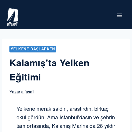
Skip
to
content
YELKENE BAŞLARKEN
Kalamış’ta Yelken
Eğitimi
Yazar
alfasail
Yelkene merak saldın, araştırdın, birkaç
okul gördün. Ama İstanbul’dasın ve şehrin
tam ortasında, Kalamış Marina’da 26 yıldır