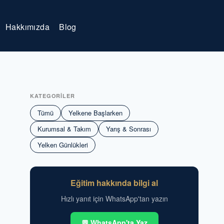
Hakkımızda
Blog
KATEGORİLER
Tümü
Yelkene Başlarken
Kurumsal & Takım
Yarış & Sonrası
Yelken Günlükleri
Eğitim hakkında bilgi al
Hızlı yanıt için WhatsApp'tan yazın
💬 WhatsApp'ta Yaz