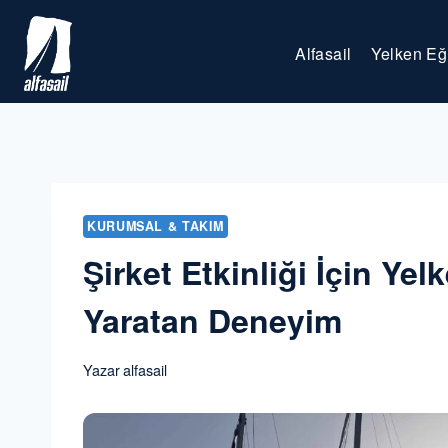
Skip
to
Alfasail
Yelken Eği
content
KURUMSAL & TAKIM
Şirket Etkinliği İçin Yel
Yaratan Deneyim
Yazar
alfasail