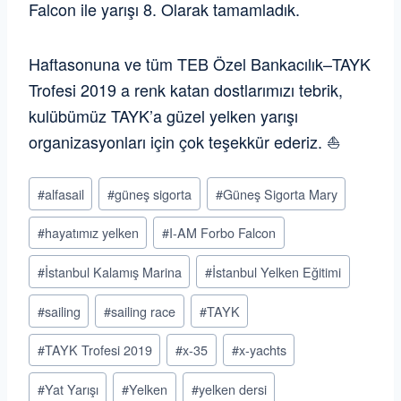
Falcon ile yarışı 8. Olarak tamamladık.
Haftasonuna ve tüm TEB Özel Bankacılık–TAYK
Trofesi 2019 a renk katan dostlarımızı tebrik,
kulübümüz TAYK’a güzel yelken yarışı
organizasyonları için çok teşekkür ederiz. ⛵️
Post
#
alfasail
#
güneş sigorta
#
Güneş Sigorta Mary
Tags:
#
hayatımız yelken
#
I-AM Forbo Falcon
#
İstanbul Kalamış Marina
#
İstanbul Yelken Eğitimi
#
sailing
#
sailing race
#
TAYK
#
TAYK Trofesi 2019
#
x-35
#
x-yachts
#
Yat Yarışı
#
Yelken
#
yelken dersi