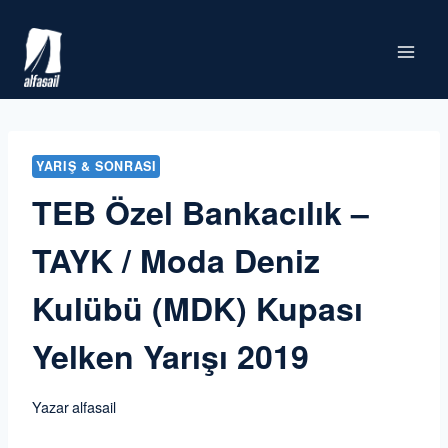
Skip
to
content
YARIŞ & SONRASI
TEB Özel Bankacılık –
TAYK / Moda Deniz
Kulübü (MDK) Kupası
Yelken Yarışı 2019
Yazar
alfasail