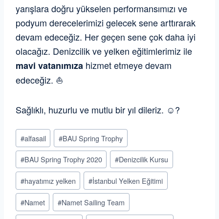
yarışlara doğru yükselen performansımızı ve
podyum derecelerimizi gelecek sene arttırarak
devam edeceğiz. Her geçen sene çok daha iyi
olacağız. Denizcilik ve yelken eğitimlerimiz ile
hizmet etmeye devam
mavi
vatanımıza
edeceğiz. ⛵️
Sağlıklı, huzurlu ve mutlu bir yıl dileriz. ☺️?
Post
#
alfasail
#
BAU Spring Trophy
Tags:
#
BAU Spring Trophy 2020
#
Denizcilik Kursu
#
hayatımız yelken
#
İstanbul Yelken Eğitimi
#
Namet
#
Namet Sailing Team