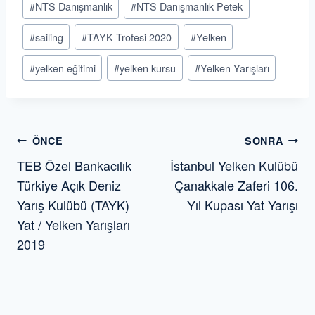
#
NTS Danışmanlık
#
NTS Danışmanlık Petek
#
sailing
#
TAYK Trofesi 2020
#
Yelken
#
yelken eğitimi
#
yelken kursu
#
Yelken Yarışları
Yazı
ÖNCE
SONRA
TEB Özel Bankacılık
İstanbul Yelken Kulübü
gezinmesi
Türkiye Açık Deniz
Çanakkale Zaferi 106.
Yarış Kulübü (TAYK)
Yıl Kupası Yat Yarışı
Yat / Yelken Yarışları
2019