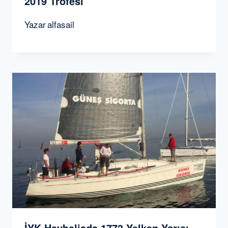
2019 Trofesi
Yazar
alfasail
İYK Heybeliada 1773 Yelken Yarışı