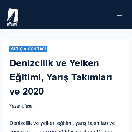
Skip
to
content
YARIŞ & SONRASI
Denizcilik ve Yelken
Eğitimi, Yarış Takımları
ve 2020
Yazar
alfasail
Denizcilik ve yelken eğitimi, yarış takımları ve
yeni projeler derken 2020 yılı bizlerin Dünya