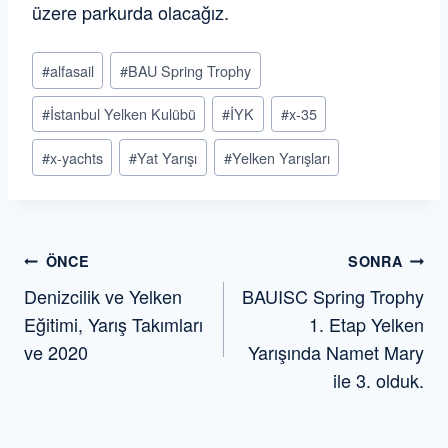
üzere parkurda olacağız.
Post
#
alfasail
#
BAU Spring Trophy
Tags:
#
İstanbul Yelken Kulübü
#
İYK
#
x-35
#
x-yachts
#
Yat Yarışı
#
Yelken Yarışları
Yazı
ÖNCE
SONRA
Denizcilik ve Yelken
BAUISC Spring Trophy
gezinmesi
Eğitimi, Yarış Takımları
1. Etap Yelken
ve 2020
Yarışında Namet Mary
ile 3. olduk.