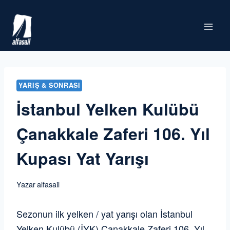
Skip
to
content
YARIŞ & SONRASI
İstanbul Yelken Kulübü
Çanakkale Zaferi 106. Yıl
Kupası Yat Yarışı
Yazar
alfasail
Sezonun ilk yelken / yat yarışı olan İstanbul
Yelken Kulübü (İYK) Çanakkale Zaferi 106. Yıl