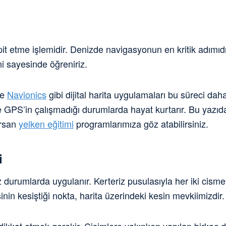
t etme işlemidir. Denizde navigasyonun en kritik adımı
i sayesinde öğreniriz.
de
Navionics
gibi dijital harita uygulamaları bu süreci daha 
 ve GPS’in çalışmadığı durumlarda hayat kurtarır. Bu yazıd
orsan
yelken eğitimi
programlarımıza göz atabilirsiniz.
i
 durumlarda uygulanır. Kerteriz pusulasıyla her iki cisme ay
isinin kesiştiği nokta, harita üzerindeki kesin mevkiimizdir.