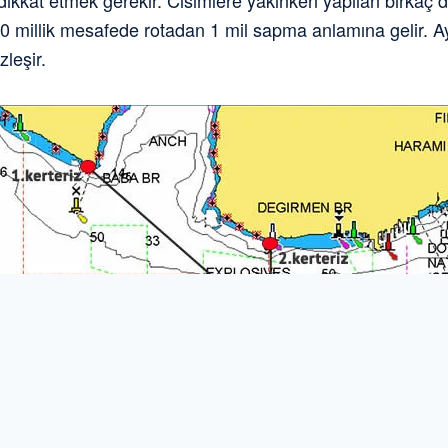
 dikkat etmek gerekir. Cisimlere yakınken yapılan birka
 60 millik mesafede rotadan 1 mil sapma anlamına gelir. Ay
zleşir.
evkii Tayini