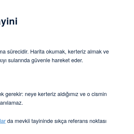
yini
a sürecidir. Harita okumak, kerteriz almak ve
kıyı sularında güvenle hareket eder.
ek gerekir: neye kerteriz aldığımız ve o cismin
lanılamaz.
lar
da mevkii tayininde sıkça referans noktası