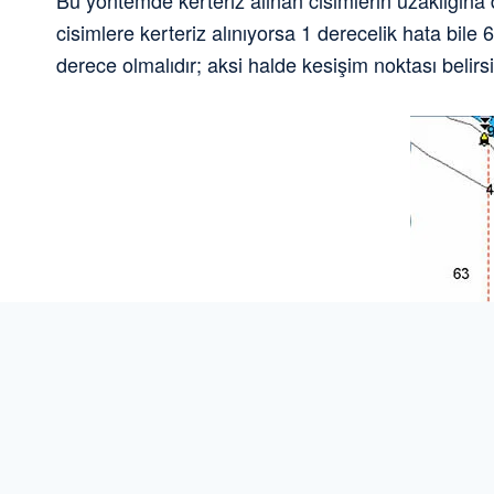
Bu yöntemde kerteriz alınan cisimlerin uzaklığına
cisimlere kerteriz alınıyorsa 1 derecelik hata bile
derece olmalıdır; aksi halde kesişim noktası belirsi
Tek Kerteriz ve Derinlik Tayiniyle M