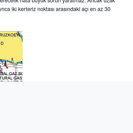
ç derecelik hata büyük sorun yaratmaz. Ancak uzak
rıca iki kerteriz noktası arasındaki açı en az 30