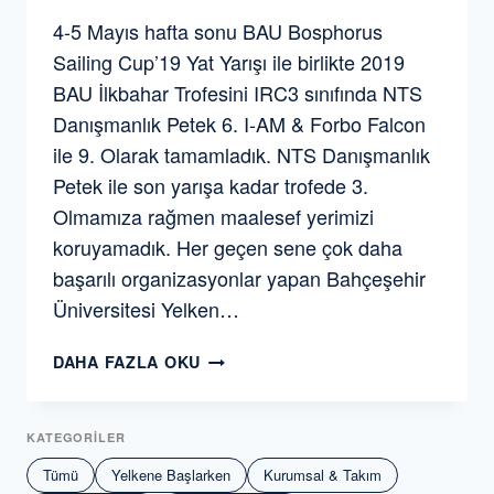
4-5 Mayıs hafta sonu BAU Bosphorus
Sailing Cup’19 Yat Yarışı ile birlikte 2019
BAU İlkbahar Trofesini IRC3 sınıfında NTS
Danışmanlık Petek 6. I-AM & Forbo Falcon
ile 9. Olarak tamamladık. NTS Danışmanlık
Petek ile son yarışa kadar trofede 3.
Olmamıza rağmen maalesef yerimizi
koruyamadık. Her geçen sene çok daha
başarılı organizasyonlar yapan Bahçeşehir
Üniversitesi Yelken…
BAU
DAHA FAZLA OKU
SPRING
TROPHY
2019
KATEGORİLER
Tümü
Yelkene Başlarken
Kurumsal & Takım