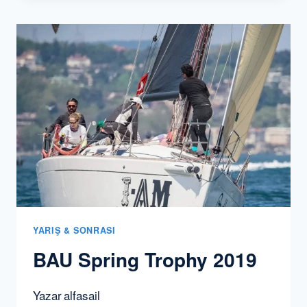
SEZONUN
İKINCI
KUPASI
GELDI
YARIŞ & SONRASI
BAU Spring Trophy 2019
Yazar
alfasail