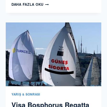
İSTANBUL
DAHA FAZLA OKU
YELKEN
KULÜBÜ
YAT
YARIŞLARI
2019
TROFESI
YARIŞ & SONRASI
Visa Bosphorus Regatta