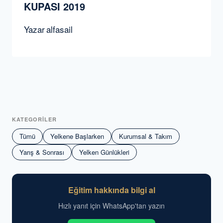
KUPASI 2019
Yazar
alfasail
KATEGORİLER
Tümü
Yelkene Başlarken
Kurumsal & Takım
Yarış & Sonrası
Yelken Günlükleri
Eğitim hakkında bilgi al
Hızlı yanıt için WhatsApp'tan yazın