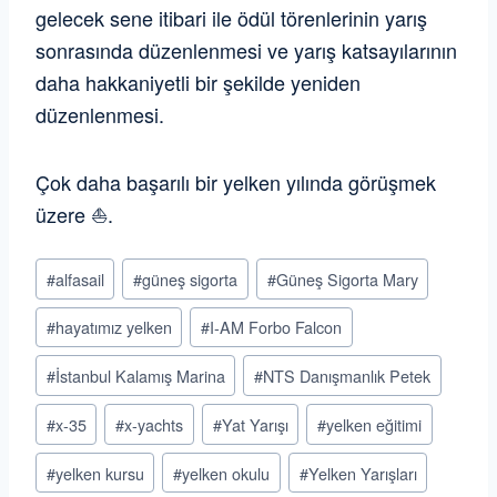
gelecek sene itibari ile ödül törenlerinin yarış
sonrasında düzenlenmesi ve yarış katsayılarının
daha hakkaniyetli bir şekilde yeniden
düzenlenmesi.
Çok daha başarılı bir yelken yılında görüşmek
üzere ⛵️.
Post
#
alfasail
#
güneş sigorta
#
Güneş Sigorta Mary
Tags:
#
hayatımız yelken
#
I-AM Forbo Falcon
#
İstanbul Kalamış Marina
#
NTS Danışmanlık Petek
#
x-35
#
x-yachts
#
Yat Yarışı
#
yelken eğitimi
#
yelken kursu
#
yelken okulu
#
Yelken Yarışları