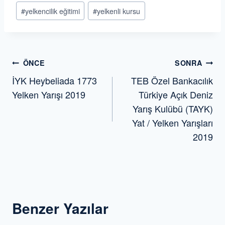
#
yelkencilik eğitimi
#
yelkenli kursu
Yazı
ÖNCE
SONRA
İYK Heybeliada 1773
TEB Özel Bankacılık
gezinmesi
Yelken Yarışı 2019
Türkiye Açık Deniz
Yarış Kulübü (TAYK)
Yat / Yelken Yarışları
2019
Benzer Yazılar