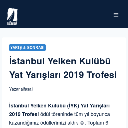
Skip
to
content
YARIŞ & SONRASI
İstanbul Yelken Kulübü
Yat Yarışları 2019 Trofesi
Yazar
alfasail
İstanbul Yelken Kulübü (İYK) Yat Yarışları
ödül töreninde tüm yıl boyunca
2019 Trofesi
kazandığımız ödüllerimizi aldık ☺️. Toplam 6