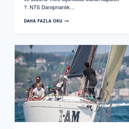
?. NTS Danışmanlık…
İSTANBUL
DAHA FAZLA OKU
YELKEN
KULÜBÜ
YAT
YARIŞLARI
2019
TROFESI