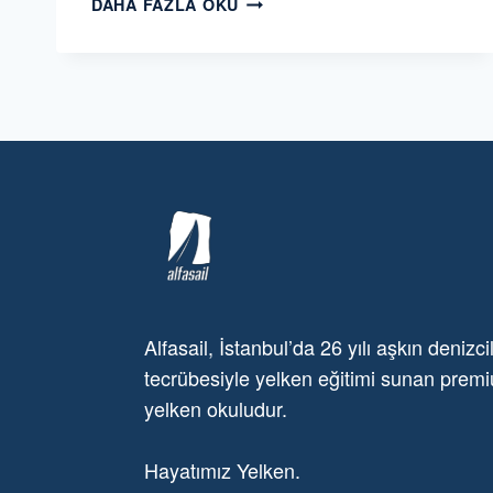
DAHA FAZLA OKU
SPRING
TROPHY
2019
Alfasail, İstanbul’da 26 yılı aşkın denizcil
tecrübesiyle yelken eğitimi sunan premi
yelken okuludur.
Hayatımız Yelken.