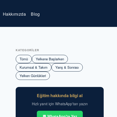
Hakkımızda
Blog
KATEGORİLER
Tümü
Yelkene Başlarken
Kurumsal & Takım
Yarış & Sonrası
Yelken Günlükleri
Eğitim hakkında bilgi al
Hızlı yanıt için WhatsApp'tan yazın
💬 WhatsApp'ta Yaz