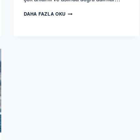
VISA
DAHA FAZLA OKU
BOSPHORUS
REGATTA
YELKEN
YARIŞI
2019