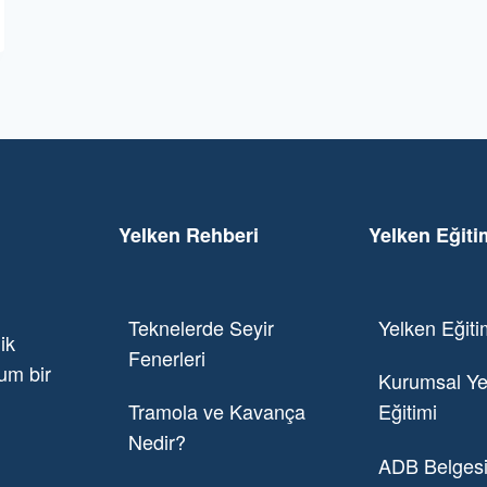
Yelken Rehberi
Yelken Eğiti
Teknelerde Seyir
Yelken Eğiti
ik
Fenerleri
um bir
Kurumsal Ye
Tramola ve Kavança
Eğitimi
Nedir?
ADB Belges