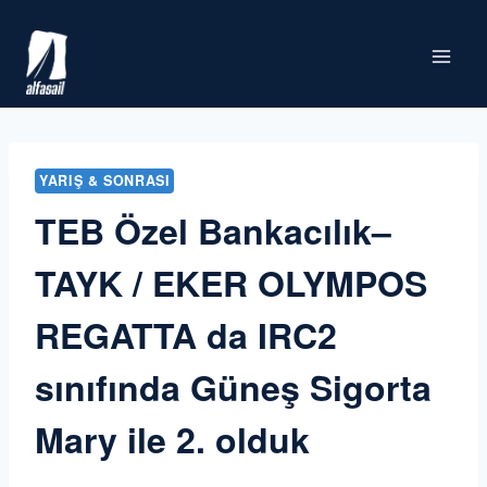
Skip
to
content
YARIŞ & SONRASI
TEB Özel Bankacılık–
TAYK / EKER OLYMPOS
REGATTA da IRC2
sınıfında Güneş Sigorta
Mary ile 2. olduk