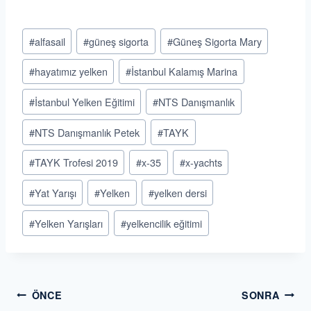
Post
#
alfasail
#
güneş sigorta
#
Güneş Sigorta Mary
Tags:
#
hayatımız yelken
#
İstanbul Kalamış Marina
#
İstanbul Yelken Eğitimi
#
NTS Danışmanlık
#
NTS Danışmanlık Petek
#
TAYK
#
TAYK Trofesi 2019
#
x-35
#
x-yachts
#
Yat Yarışı
#
Yelken
#
yelken dersi
#
Yelken Yarışları
#
yelkencilik eğitimi
Yazı
ÖNCE
SONRA