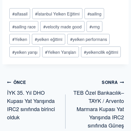
Post
#
alfasail
#
İstanbul Yelken Eğitimi
#
sailing
Tags:
#
sailing race
#
velocity made good
#
vmg
#
Yelken
#
yelken eğitimi
#
yelken performans
#
yelken yarışı
#
Yelken Yarışları
#
yelkencilik eğitimi
Yazı
ÖNCE
SONRA
İYK 35. Yıl DHO
TEB Özel Bankacılık–
gezinmesi
Kupası Yat Yarışında
TAYK / Arvento
IRC2 sınıfında birinci
Marmara Kupası Yat
olduk
Yarışında IRC2
sınıfında Güneş