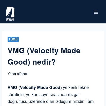
Skip
to
content
TÜMÜ
VMG (Velocity Made
Good) nedir?
Yazar
alfasail
yelkenli tekne
VMG (Velocity Made Good)
süratinin, yelken seyri sırasında rüzgar
doğrultusu üzerinde olan izdüşüm hızıdır. Tam