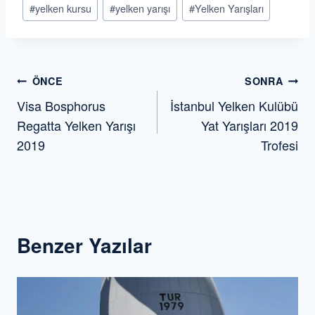
#
yelken kursu
#
yelken yarışı
#
Yelken Yarışları
Yazı
ÖNCE
SONRA
Visa Bosphorus
İstanbul Yelken Kulübü
gezinmesi
Regatta Yelken Yarışı
Yat Yarışları 2019
2019
Trofesi
Benzer Yazılar