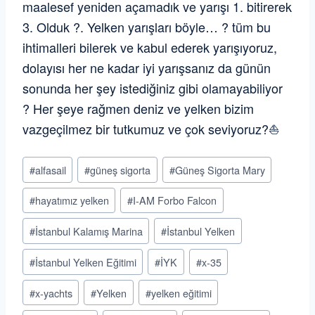
maalesef yeniden açamadık ve yarışı 1. bitirerek
3. Olduk ?. Yelken yarışları böyle… ? tüm bu
ihtimalleri bilerek ve kabul ederek yarışıyoruz,
dolayısı her ne kadar iyi yarışsanız da günün
sonunda her şey istediğiniz gibi olamayabiliyor
? Her şeye rağmen deniz ve yelken bizim
vazgeçilmez bir tutkumuz ve çok seviyoruz?⛵️
Post
#
alfasail
#
güneş sigorta
#
Güneş Sigorta Mary
Tags:
#
hayatımız yelken
#
I-AM Forbo Falcon
#
İstanbul Kalamış Marina
#
İstanbul Yelken
#
İstanbul Yelken Eğitimi
#
İYK
#
x-35
#
x-yachts
#
Yelken
#
yelken eğitimi