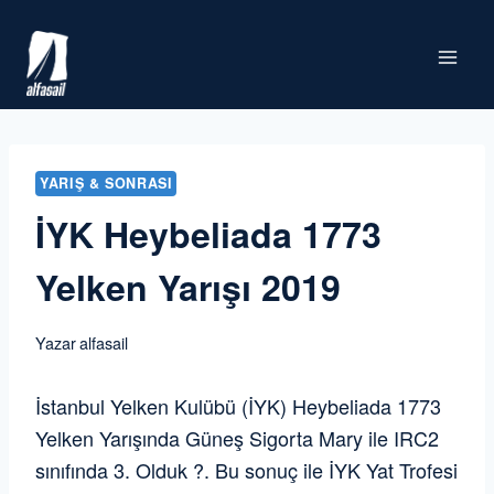
Skip
to
content
YARIŞ & SONRASI
İYK Heybeliada 1773
Yelken Yarışı 2019
Yazar
alfasail
İstanbul Yelken Kulübü (İYK) Heybeliada 1773
Yelken Yarışında Güneş Sigorta Mary ile IRC2
sınıfında 3. Olduk ?. Bu sonuç ile İYK Yat Trofesi