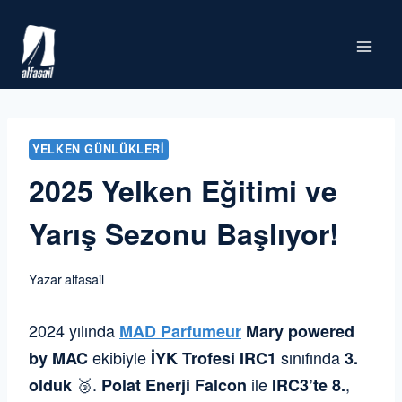
Skip
to
content
YELKEN GÜNLÜKLERI
2025 Yelken Eğitimi ve
Yarış Sezonu Başlıyor!
Yazar
alfasail
2024 yılında
MAD Parfumeur
Mary powered
ekibiyle
sınıfında
by MAC
İYK Trofesi IRC1
3.
🥉
.
ile
,
olduk
Polat Enerji Falcon
IRC3’te 8.