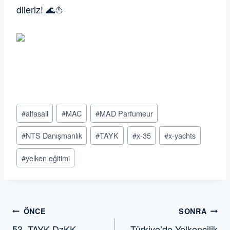
dileriz!
🌊⛵
Post
#
alfasail
#
MAC
#
MAD Parfumeur
Tags:
#
NTS Danışmanlık
#
TAYK
#
x-35
#
x-yachts
#
yelken eğitimi
Yazı
ÖNCE
SONRA
53. TAYK DzKK
Türkiye’de Yelkencilik